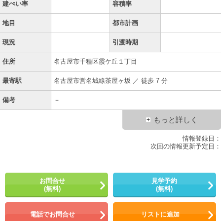
建ぺい率
容積率
地目
都市計画
現況
引渡時期
住所
名古屋市千種区霞ケ丘１丁目
最寄駅
名古屋市営名城線茶屋ヶ坂 ／ 徒歩 7 分
備考
－
もっと詳しく
情報登録日：
次回の情報更新予定日：
お問合せ
見学予約
(無料)
(無料)
電話でお問合せ
リストに追加