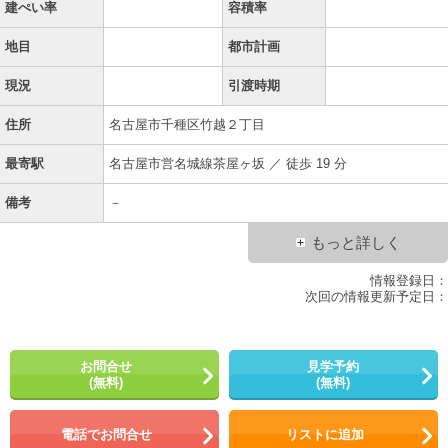
建ぺい率
容積率
地目
都市計画
現況
引渡時期
住所
名古屋市千種区竹越２丁目
最寄駅
名古屋市営名城線茶屋ヶ坂 ／ 徒歩 19 分
備考
－
もっと詳しく
情報登録日：
次回の情報更新予定日：
お問合せ
見学予約
(無料)
(無料)
電話でお問合せ
リストに追加