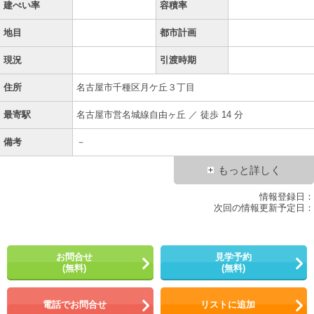
建ぺい率
容積率
地目
都市計画
現況
引渡時期
住所
名古屋市千種区月ケ丘３丁目
最寄駅
名古屋市営名城線自由ヶ丘 ／ 徒歩 14 分
備考
－
もっと詳しく
情報登録日：
次回の情報更新予定日：
お問合せ
見学予約
(無料)
(無料)
電話でお問合せ
リストに追加