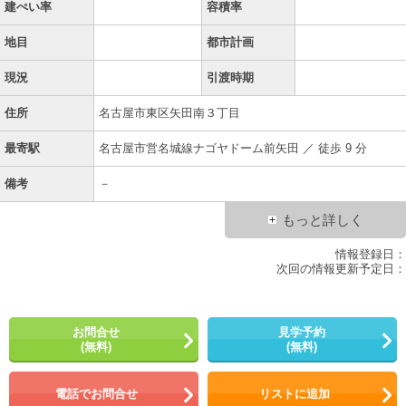
建ぺい率
容積率
地目
都市計画
現況
引渡時期
住所
名古屋市東区矢田南３丁目
最寄駅
名古屋市営名城線ナゴヤドーム前矢田 ／ 徒歩 9 分
備考
－
もっと詳しく
情報登録日：
次回の情報更新予定日：
お問合せ
見学予約
(無料)
(無料)
電話でお問合せ
リストに追加