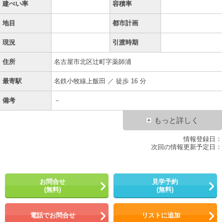
建ぺい率
容積率
地目
都市計画
現況
引渡時期
住所
名古屋市北区辻町字薬師浦
最寄駅
名鉄小牧線上飯田 ／ 徒歩 16 分
備考
－
もっと詳しく
情報登録日：
次回の情報更新予定日：
お問合せ
見学予約
(無料)
(無料)
電話でお問合せ
リストに追加