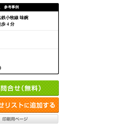
取 参考事例
名鉄小牧線 味鋺
歩 4 分
)