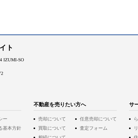
エイト
IZUMI-SO
72
不動産を売りたい方へ
サ
シー
売却について
任意売却について
る基本方針
買取について
査定フォーム
相続について
住