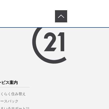
ービス案内
らくらく住み替え
リースバック
まいるサポート21