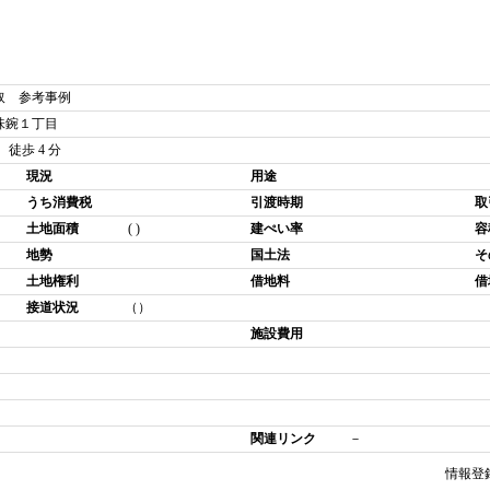
取 参考事例
味鋺１丁目
徒歩 4 分
現況
用途
うち消費税
引渡時期
取
土地面積
( )
建ぺい率
容
地勢
国土法
そ
土地権利
借地料
借
接道状況
（）
施設費用
関連リンク
－
情報登