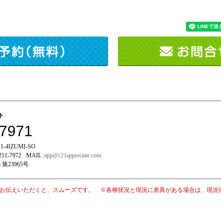
イト
-7971
-4IZUMI-SO
211-7972
MAIL :
app@c21appreciate.com
 第23965号
お伝えいただくと、スムーズです。 ※各種状況と現況に差異がある場合は、現況