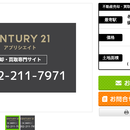
不動産売却・買
最寄駅
徒
価格
土地面積
( 