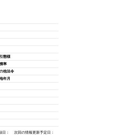
引態様
積率
の他法令
地年月
録日： 次回の情報更新予定日：