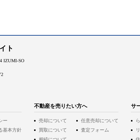
エイト
IZUMI-SO
72
不動産を売りたい方へ
サ
シー
売却について
任意売却について
る基本方針
買取について
査定フォーム
相続について
住