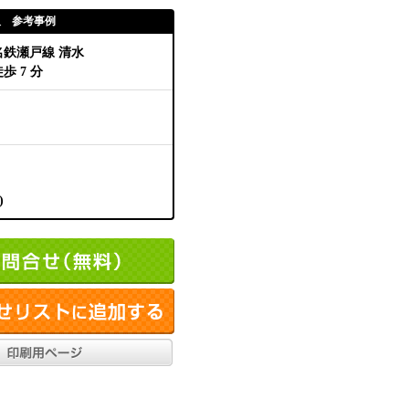
取 参考事例
名鉄瀬戸線 清水
歩 7 分
)