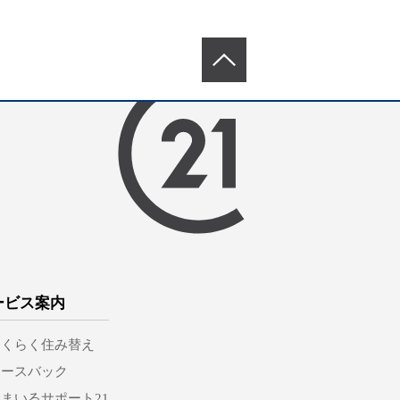
ービス案内
らくらく住み替え
リースバック
まいるサポート21