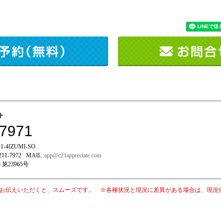
イト
-7971
-4IZUMI-SO
211-7972
MAIL :
app@c21appreciate.com
 第23965号
お伝えいただくと、スムーズです。 ※各種状況と現況に差異がある場合は、現況