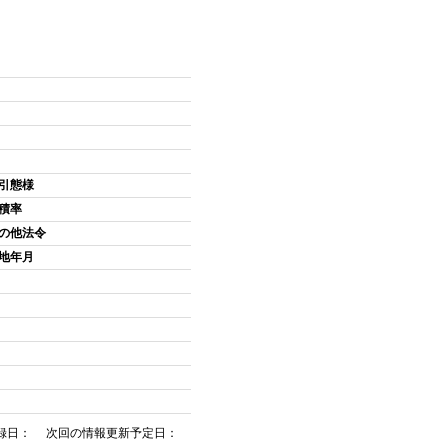
引態様
積率
の他法令
地年月
録日： 次回の情報更新予定日：