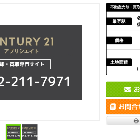
不動産売却・買
最寄駅
徒
価格
土地面積
( 