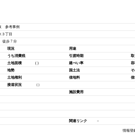
取 参考事例
水３丁目
徒歩 7 分
現況
用途
うち消費税
引渡時期
取
土地面積
( )
建ぺい率
容
地勢
国土法
そ
土地権利
借地料
借
接道状況
（）
施設費用
関連リンク
－
情報登