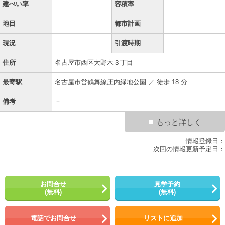
建ぺい率
容積率
地目
都市計画
現況
引渡時期
住所
名古屋市西区大野木３丁目
最寄駅
名古屋市営鶴舞線庄内緑地公園 ／ 徒歩 18 分
備考
－
もっと詳しく
情報登録日：
次回の情報更新予定日：
お問合せ
見学予約
(無料)
(無料)
電話でお問合せ
リストに追加