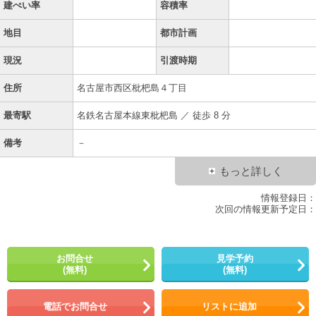
建ぺい率
容積率
地目
都市計画
現況
引渡時期
住所
名古屋市西区枇杷島４丁目
最寄駅
名鉄名古屋本線東枇杷島 ／ 徒歩 8 分
備考
－
もっと詳しく
情報登録日：
次回の情報更新予定日：
お問合せ
見学予約
(無料)
(無料)
電話でお問合せ
リストに追加