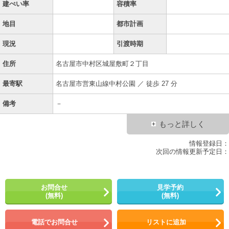
建ぺい率
容積率
地目
都市計画
現況
引渡時期
住所
名古屋市中村区城屋敷町２丁目
最寄駅
名古屋市営東山線中村公園 ／ 徒歩 27 分
備考
－
もっと詳しく
情報登録日：
次回の情報更新予定日：
お問合せ
見学予約
(無料)
(無料)
電話でお問合せ
リストに追加