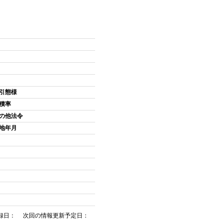
引態様
積率
の他法令
地年月
録日： 次回の情報更新予定日：