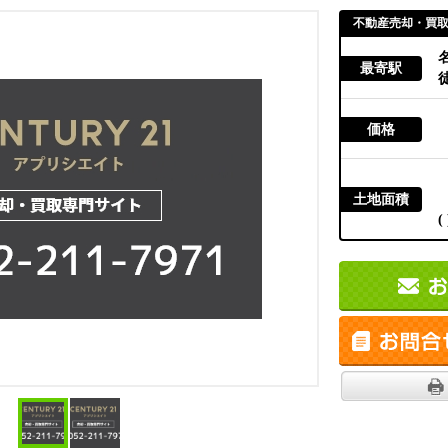
不動産売却・買
最寄駅
徒
価格
土地面積
( 