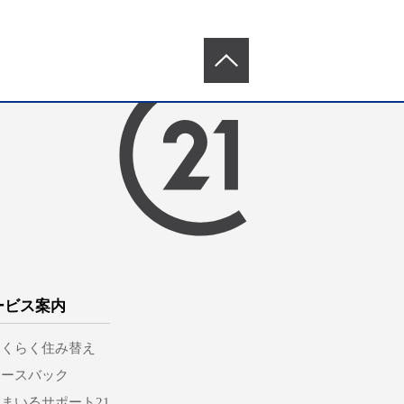
ービス案内
らくらく住み替え
リースバック
まいるサポート21