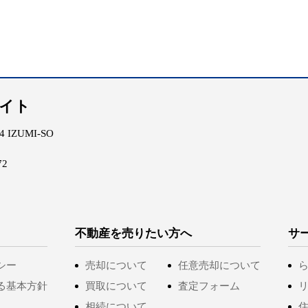
エイト
IZUMI-SO
72
不動産を売りたい方へ
サ
シー
売却について
任意売却について
る基本方針
買取について
査定フォーム
相続について
住