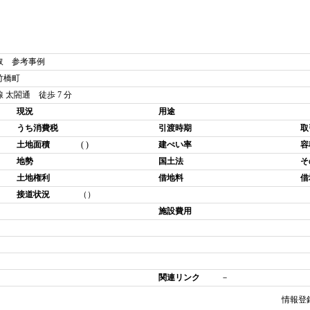
取 参考事例
竹橋町
 太閤通 徒歩 7 分
現況
用途
うち消費税
引渡時期
取
土地面積
( )
建ぺい率
容
地勢
国土法
そ
土地権利
借地料
借
接道状況
（）
施設費用
関連リンク
－
情報登