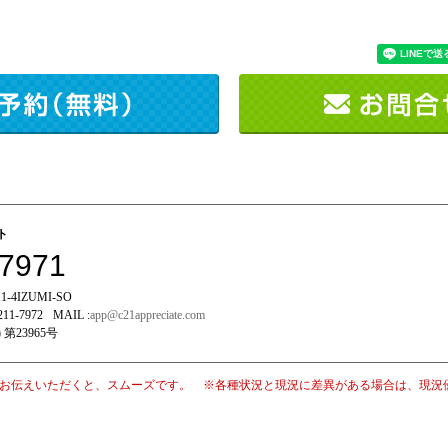
イト
-7971
-4IZUMI-SO
211-7972
MAIL :
app@c21appreciate.com
 第23965号
お伝えいただくと、スムーズです。 ※各種状況と現況に差異がある場合は、現況