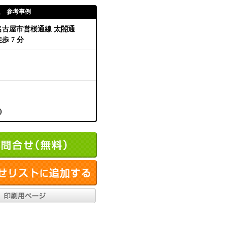
取 参考事例
名古屋市営桜通線 太閤通
歩 7 分
)