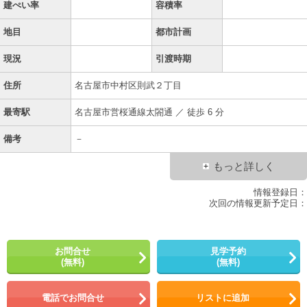
建ぺい率
容積率
地目
都市計画
現況
引渡時期
住所
名古屋市中村区則武２丁目
最寄駅
名古屋市営桜通線太閤通 ／ 徒歩 6 分
備考
－
もっと詳しく
情報登録日：
次回の情報更新予定日：
お問合せ
見学予約
(無料)
(無料)
電話でお問合せ
リストに追加