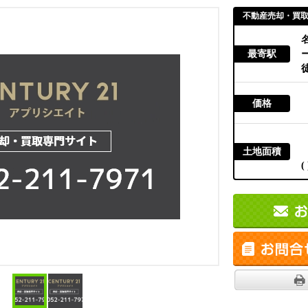
不動産売却・買
最寄駅
徒
価格
土地面積
( 