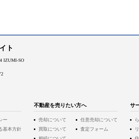
エイト
IZUMI-SO
72
不動産を売りたい方へ
サ
シー
売却について
任意売却について
る基本方針
買取について
査定フォーム
相続について
住