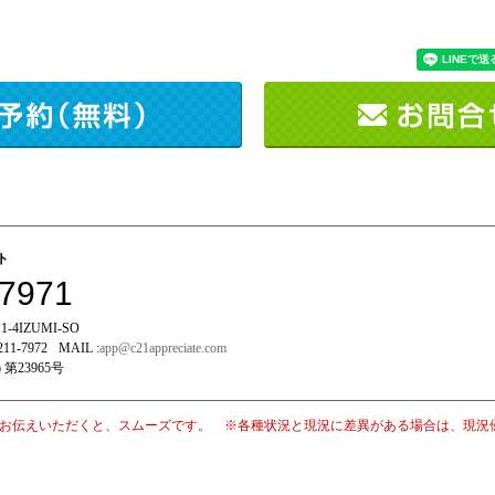
イト
-7971
-4IZUMI-SO
211-7972
MAIL :
app@c21appreciate.com
 第23965号
お伝えいただくと、スムーズです。 ※各種状況と現況に差異がある場合は、現況