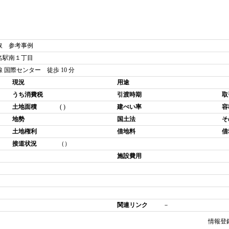
取 参考事例
名駅南１丁目
 国際センター 徒歩 10 分
現況
用途
うち消費税
引渡時期
取
土地面積
( )
建ぺい率
容
地勢
国土法
そ
土地権利
借地料
借
接道状況
（）
施設費用
関連リンク
－
情報登