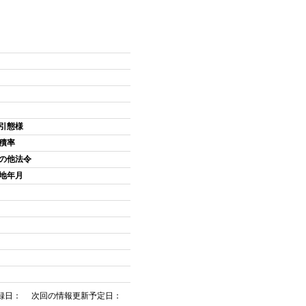
引態様
積率
の他法令
地年月
録日： 次回の情報更新予定日：