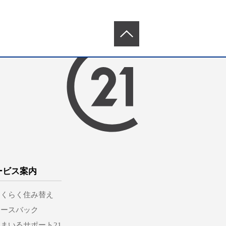
ービス案内
らくらく住み替え
リースバック
まいるサポート21