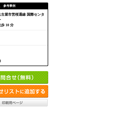
取 参考事例
名古屋市営桜通線 国際センタ
ー
歩 10 分
)