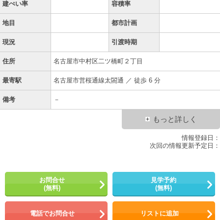
建ぺい率
容積率
地目
都市計画
現況
引渡時期
住所
名古屋市中村区二ツ橋町２丁目
最寄駅
名古屋市営桜通線太閤通 ／ 徒歩 6 分
備考
－
もっと詳しく
情報登録日：
次回の情報更新予定日：
お問合せ
見学予約
(無料)
(無料)
電話でお問合せ
リストに追加