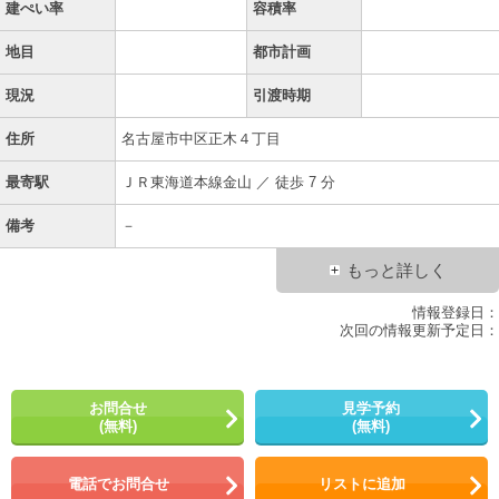
建ぺい率
容積率
地目
都市計画
現況
引渡時期
住所
名古屋市中区正木４丁目
最寄駅
ＪＲ東海道本線金山 ／ 徒歩 7 分
備考
－
もっと詳しく
情報登録日：
次回の情報更新予定日：
お問合せ
見学予約
(無料)
(無料)
電話でお問合せ
リストに追加