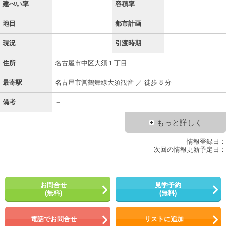
建ぺい率
容積率
地目
都市計画
現況
引渡時期
住所
名古屋市中区大須１丁目
最寄駅
名古屋市営鶴舞線大須観音 ／ 徒歩 8 分
備考
－
もっと詳しく
情報登録日：
次回の情報更新予定日：
お問合せ
見学予約
(無料)
(無料)
電話でお問合せ
リストに追加