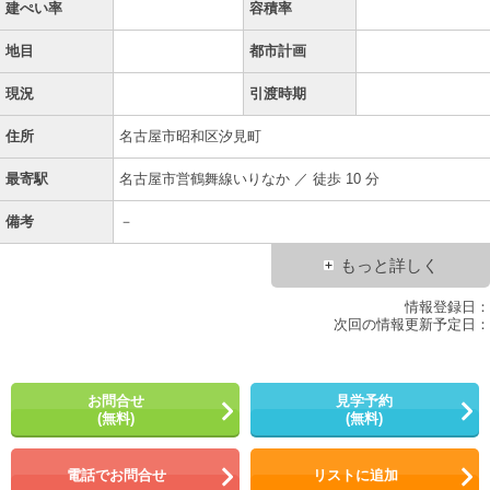
建ぺい率
容積率
地目
都市計画
現況
引渡時期
住所
名古屋市昭和区汐見町
最寄駅
名古屋市営鶴舞線いりなか ／ 徒歩 10 分
備考
－
もっと詳しく
情報登録日：
次回の情報更新予定日：
お問合せ
見学予約
(無料)
(無料)
電話でお問合せ
リストに追加