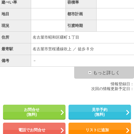
建ぺい率
容積率
地目
都市計画
現況
引渡時期
住所
名古屋市昭和区曙町１丁目
最寄駅
名古屋市営桜通線吹上 ／ 徒歩 8 分
備考
－
もっと詳しく
情報登録日：
次回の情報更新予定日：
お問合せ
見学予約
(無料)
(無料)
電話でお問合せ
リストに追加