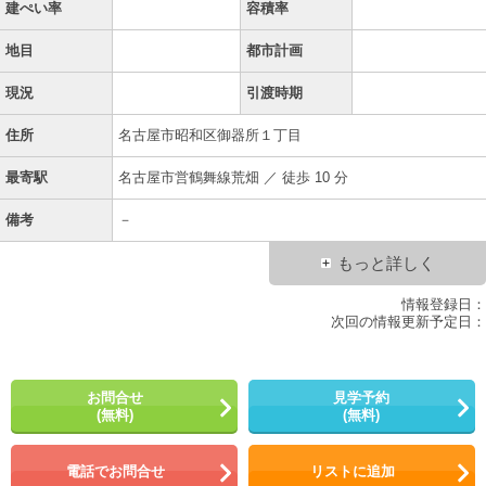
建ぺい率
容積率
地目
都市計画
現況
引渡時期
住所
名古屋市昭和区御器所１丁目
最寄駅
名古屋市営鶴舞線荒畑 ／ 徒歩 10 分
備考
－
もっと詳しく
情報登録日：
次回の情報更新予定日：
お問合せ
見学予約
(無料)
(無料)
電話でお問合せ
リストに追加