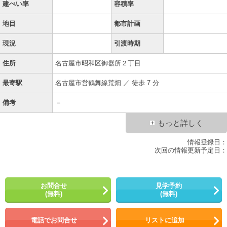
建ぺい率
容積率
地目
都市計画
現況
引渡時期
住所
名古屋市昭和区御器所２丁目
最寄駅
名古屋市営鶴舞線荒畑 ／ 徒歩 7 分
備考
－
もっと詳しく
情報登録日：
次回の情報更新予定日：
お問合せ
見学予約
(無料)
(無料)
電話でお問合せ
リストに追加