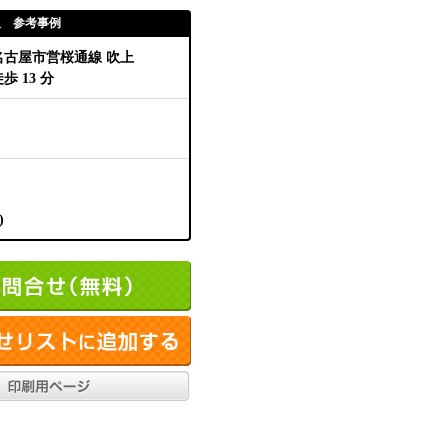
取 参考事例
名古屋市営桜通線 吹上
歩 13 分
)