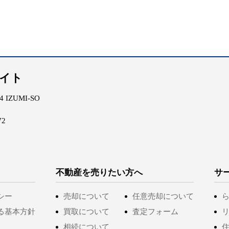
エイト
IZUMI-SO
72
不動産を売りたい方へ
サ
シー
売却について
任意売却について
る基本方針
買取について
査定フォーム
相続について
住