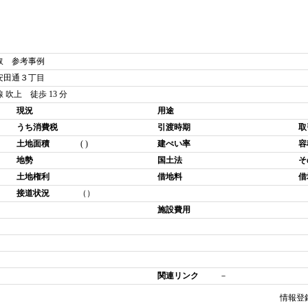
取 参考事例
安田通３丁目
吹上 徒歩 13 分
現況
用途
うち消費税
引渡時期
取
土地面積
( )
建ぺい率
容
地勢
国土法
そ
土地権利
借地料
借
接道状況
（）
施設費用
関連リンク
－
情報登