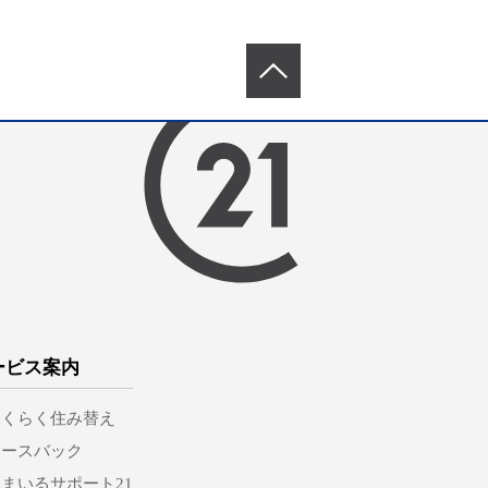
ービス案内
らくらく住み替え
リースバック
まいるサポート21