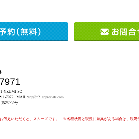
イト
-7971
-4IZUMI-SO
211-7972
MAIL :
app@c21appreciate.com
 第23965号
お伝えいただくと、スムーズです。 ※各種状況と現況に差異がある場合は、現況