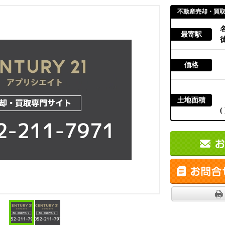
不動産売却・買
最寄駅
徒
価格
土地面積
( 