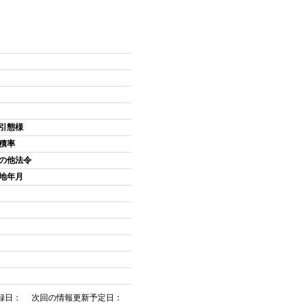
引態様
積率
の他法令
地年月
録日： 次回の情報更新予定日：