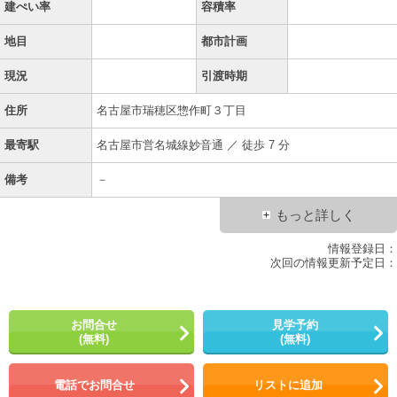
建ぺい率
容積率
地目
都市計画
現況
引渡時期
住所
名古屋市瑞穂区惣作町３丁目
最寄駅
名古屋市営名城線妙音通 ／ 徒歩 7 分
備考
－
もっと詳しく
情報登録日：
次回の情報更新予定日：
お問合せ
見学予約
(無料)
(無料)
電話でお問合せ
リストに追加