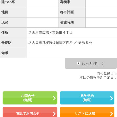
建ぺい率
容積率
地目
都市計画
現況
引渡時期
住所
名古屋市瑞穂区東栄町４丁目
最寄駅
名古屋市営桜通線瑞穂区役所 ／ 徒歩 8 分
備考
－
もっと詳しく
情報登録日：
次回の情報更新予定日：
お問合せ
見学予約
(無料)
(無料)
電話でお問合せ
リストに追加