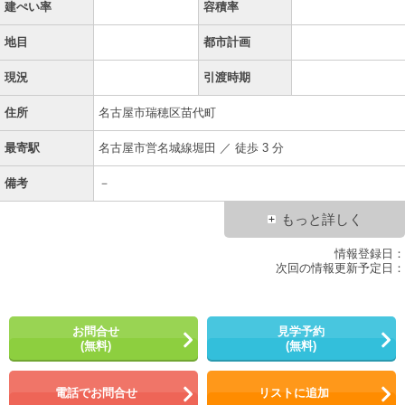
建ぺい率
容積率
地目
都市計画
現況
引渡時期
住所
名古屋市瑞穂区苗代町
最寄駅
名古屋市営名城線堀田 ／ 徒歩 3 分
備考
－
もっと詳しく
情報登録日：
次回の情報更新予定日：
お問合せ
見学予約
(無料)
(無料)
電話でお問合せ
リストに追加