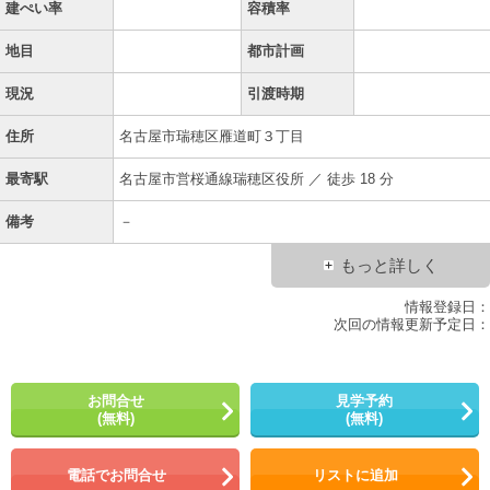
建ぺい率
容積率
地目
都市計画
現況
引渡時期
住所
名古屋市瑞穂区雁道町３丁目
最寄駅
名古屋市営桜通線瑞穂区役所 ／ 徒歩 18 分
備考
－
もっと詳しく
情報登録日：
次回の情報更新予定日：
お問合せ
見学予約
(無料)
(無料)
電話でお問合せ
リストに追加