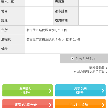
建ぺい率
容積率
地目
都市計画
現況
引渡時期
住所
名古屋市瑞穂区軍水町２丁目
最寄駅
名古屋市営桜通線新瑞橋 ／ 徒歩 15 分
備考
－
もっと詳しく
情報登録日：
次回の情報更新予定日：
お問合せ
見学予約
(無料)
(無料)
電話でお問合せ
リストに追加