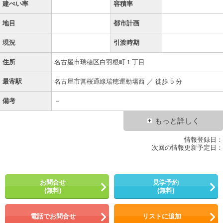
建ぺい率
容積率
地目
都市計画
現況
引渡時期
住所
名古屋市瑞穂区白羽根町１丁目
最寄駅
名古屋市営桜通線瑞穂運動場西 ／ 徒歩 5 分
備考
－
もっと詳しく
情報登録日：
次回の情報更新予定日：
お問合せ
見学予約
(無料)
(無料)
電話でお問合せ
リストに追加