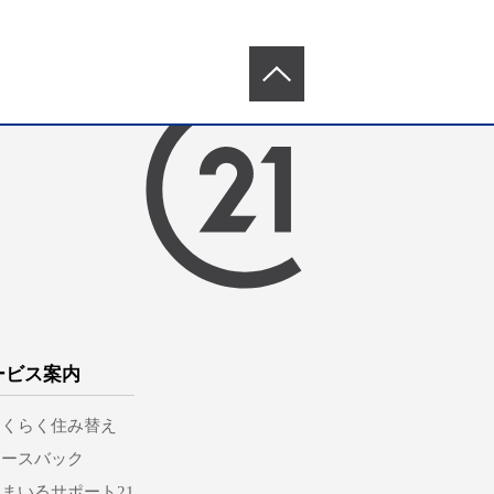
ービス案内
らくらく住み替え
リースバック
まいるサポート21