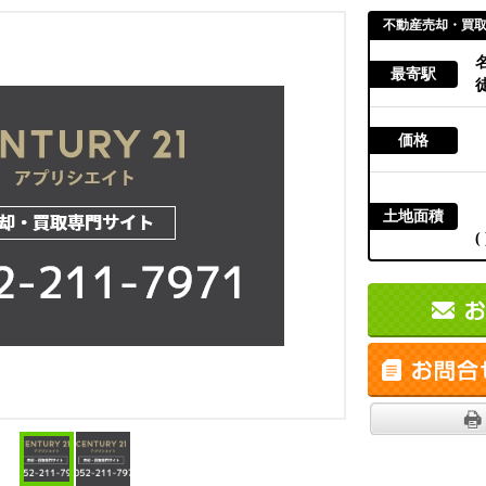
不動産売却・買
最寄駅
徒
価格
土地面積
( 