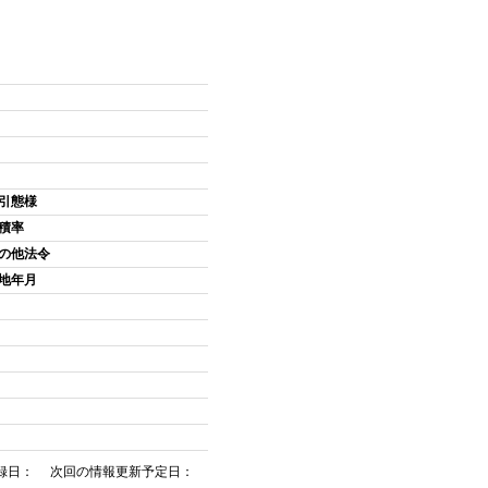
引態様
積率
の他法令
地年月
録日： 次回の情報更新予定日：