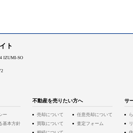
エイト
IZUMI-SO
72
不動産を売りたい方へ
サ
シー
売却について
任意売却について
る基本方針
買取について
査定フォーム
相続について
住