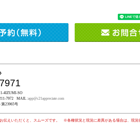
イト
-7971
-4IZUMI-SO
211-7972
MAIL :
app@c21appreciate.com
 第23965号
お伝えいただくと、スムーズです。 ※各種状況と現況に差異がある場合は、現況