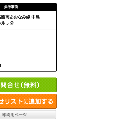
取 参考事例
名臨高あおなみ線 中島
歩 5 分
)