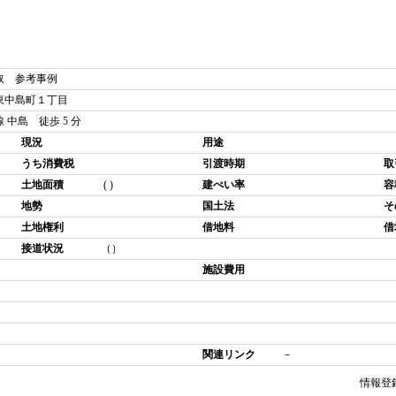
取 参考事例
東中島町１丁目
 中島 徒歩 5 分
現況
用途
うち消費税
引渡時期
取
土地面積
( )
建ぺい率
容
地勢
国土法
そ
土地権利
借地料
借
接道状況
（）
施設費用
関連リンク
－
情報登