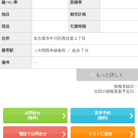
建ぺい率
容積率
地目
都市計画
現況
引渡時期
住所
名古屋市中川区西伏屋２丁目
最寄駅
ＪＲ関西本線春田 ／ 徒歩 7 分
備考
－
もっと詳しく
情報登録日：
次回の情報更新予定日：
お問合せ
見学予約
(無料)
(無料)
電話でお問合せ
リストに追加