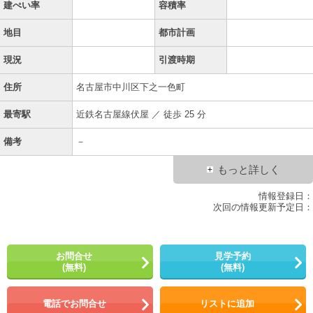
建ぺい率
容積率
地目
都市計画
現況
引渡時期
住所
名古屋市中川区下之一色町
最寄駅
近鉄名古屋線伏屋 ／ 徒歩 25 分
備考
－
もっと詳しく
情報登録日：
次回の情報更新予定日：
お問合せ
見学予約
(無料)
(無料)
電話でお問合せ
リストに追加