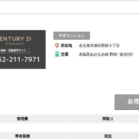
中古マンション
所在地
名古屋市港区野跡２丁目
交通
名臨高あおなみ線 野跡 / 徒歩6分
管理費
間取り
専有面積
現況