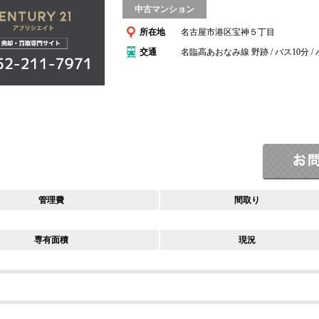
中古マンション
所在地
名古屋市港区宝神５丁目
交通
名臨高あおなみ線 野跡 / バス10分 /
管理費
間取り
専有面積
現況