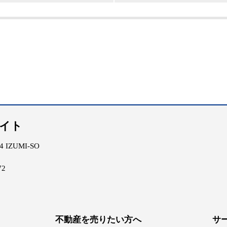
エイト
IZUMI-SO
72
不動産を売りたい方へ
サ