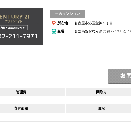
中古マンション
所在地
名古屋市港区宝神５丁目
交通
名臨高あおなみ線 野跡 / バス10分 /
管理費
間取り
専有面積
現況