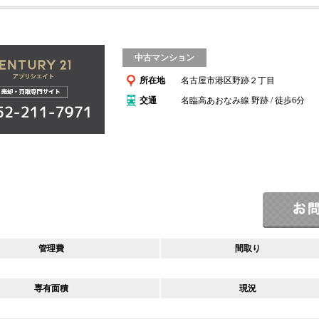
中古マンション
所在地
名古屋市港区野跡２丁目
交通
名臨高あおなみ線 野跡 / 徒歩6分
管理費
間取り
専有面積
現況