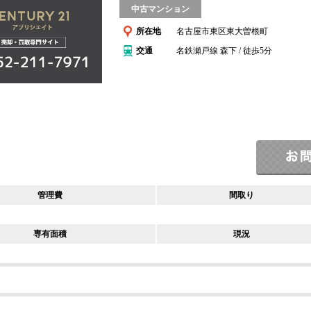
中古マンション
所在地
名古屋市東区東大曽根町
交通
名鉄瀬戸線 森下 / 徒歩5分
管理費
間取り
専有面積
現況