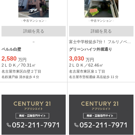
中古マンション
中古マンション
詳細を見る
詳細を見る
－
富士中学校徒歩7分！ フルリノベーションで家族で快適な日々を！
ペルル白壁
グリーンハイツ外堀通り
2,580
3,030
万円
万円
2ＬＤＫ／70.31㎡
2ＬＤＫ／62.46㎡
名古屋市東区白壁２丁目
名古屋市東区泉１丁目
名鉄瀬戸線 清水徒歩 4 分
名古屋市営桜通線 高岳徒歩 11 分