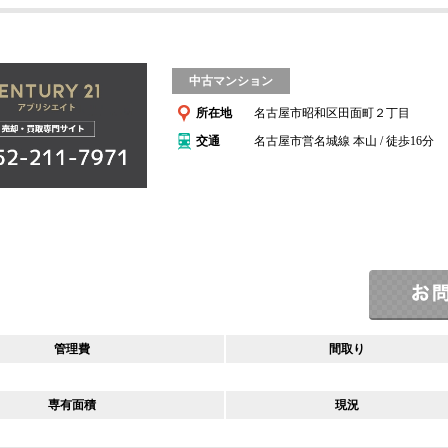
中古マンション
所在地
名古屋市昭和区田面町２丁目
交通
名古屋市営名城線 本山 / 徒歩16分
管理費
間取り
専有面積
現況