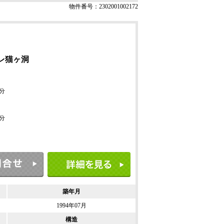
物件番号：2302001002172
レ猫ヶ洞
2分
0分
築年月
1994年07月
構造