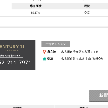
専有面積
現況
80.17㎡
空室
中古マンション
所在地
名古屋市千種区四谷通３丁目
交通
名古屋市営名城線 本山 / 徒歩5分