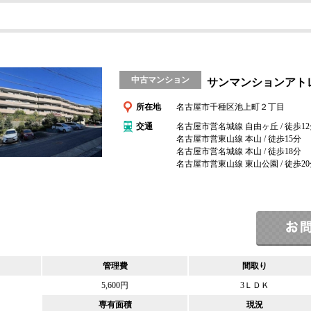
中古マンション
サンマンションアト
所在地
名古屋市千種区池上町２丁目
交通
名古屋市営名城線 自由ヶ丘 / 徒歩1
名古屋市営東山線 本山 / 徒歩15分
名古屋市営名城線 本山 / 徒歩18分
名古屋市営東山線 東山公園 / 徒歩2
管理費
間取り
5,600円
3ＬＤＫ
専有面積
現況