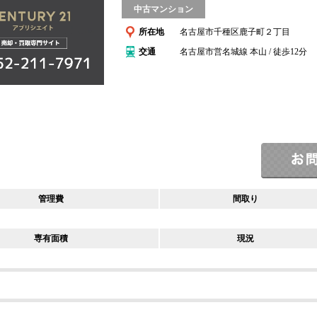
中古マンション
所在地
名古屋市千種区鹿子町２丁目
交通
名古屋市営名城線 本山 / 徒歩12分
管理費
間取り
専有面積
現況