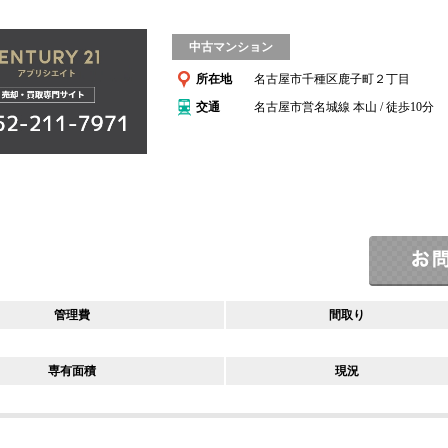
中古マンション
所在地
名古屋市千種区鹿子町２丁目
交通
名古屋市営名城線 本山 / 徒歩10分
管理費
間取り
専有面積
現況