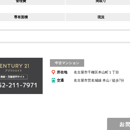
管理費
間取り
専有面積
現況
中古マンション
所在地
名古屋市千種区本山町１丁目
交通
名古屋市営名城線 本山 / 徒歩7分