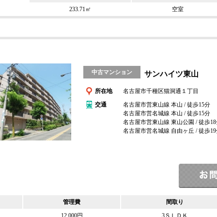
233.71㎡
空室
中古マンション
サンハイツ東山
所在地
名古屋市千種区猫洞通１丁目
交通
名古屋市営東山線 本山 / 徒歩15分
名古屋市営名城線 本山 / 徒歩15分
名古屋市営東山線 東山公園 / 徒歩1
名古屋市営名城線 自由ヶ丘 / 徒歩1
管理費
間取り
12,000円
3ＳＬＤＫ