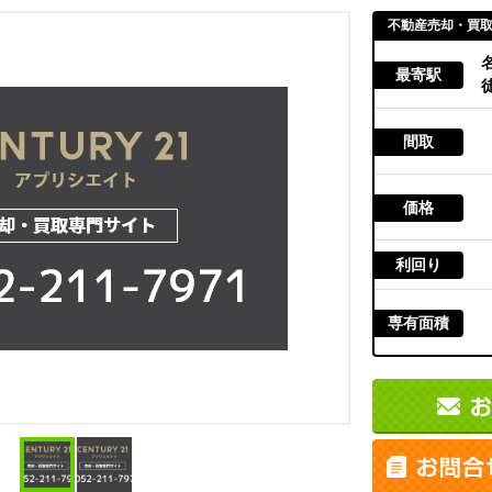
不動産売却・買
最寄駅
徒
間取
価格
利回り
専有面積