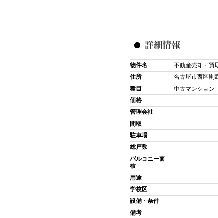
物件名
不動産売却・買
住所
名古屋市西区則
種目
中古マンション
価格
管理会社
間取
駐車場
総戸数
バルコニー面
積
用途
学校区
設備・条件
備考