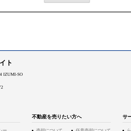
エイト
IZUMI-SO
72
不動産を売りたい方へ
サ
シー
売却について
任意売却について