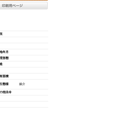
況
地年月
理形態
造
有面積
引態様
媒介
の他法令