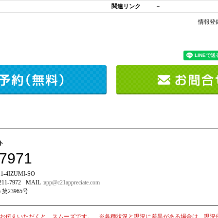
関連リンク
－
情報登
イト
-7971
-4IZUMI-SO
211-7972
MAIL :
app@c21appreciate.com
 第23965号
お伝えいただくと、スムーズです。 ※各種状況と現況に差異がある場合は、現況