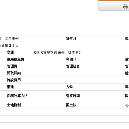
取 参考事例
築年月
現
武新町２丁目
交通
名鉄名古屋本線 栄生 徒歩 9 分
修繕積立費
利回り
借
管理費
管理組合
管
間取詳細
構
施設費用
階建
方角
専
面積計算方法
引渡時期
取
土地権利
国土法
そ