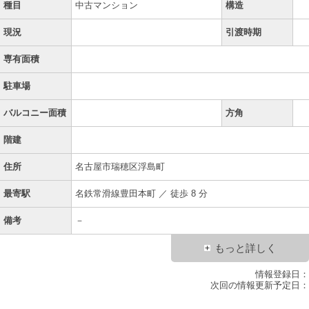
種目
中古マンション
構造
現況
引渡時期
専有面積
駐車場
バルコニー面積
方角
階建
住所
名古屋市瑞穂区浮島町
最寄駅
名鉄常滑線豊田本町 ／ 徒歩 8 分
備考
－
もっと詳しく
情報登録日：
次回の情報更新予定日：