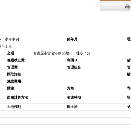
取 参考事例
築年月
現
陽３丁目
交通
名古屋市営名港線 築地口 徒歩 7 分
修繕積立費
利回り
借
管理費
管理組合
管
間取詳細
構
施設費用
階建
方角
専
面積計算方法
引渡時期
取
土地権利
国土法
そ