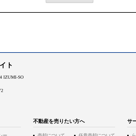
エイト
IZUMI-SO
72
不動産を売りたい方へ
サ
シー
売却について
任意売却について