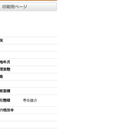
況
地年月
理形態
造
有面積
引態様
専任媒介
の他法令