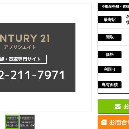
不動産売却・買
最寄駅
徒
間取
価格
利回り
専有面積