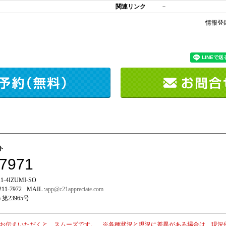
関連リンク
－
情報登
イト
-7971
-4IZUMI-SO
211-7972
MAIL :
app@c21appreciate.com
 第23965号
お伝えいただくと、スムーズです。 ※各種状況と現況に差異がある場合は、現況